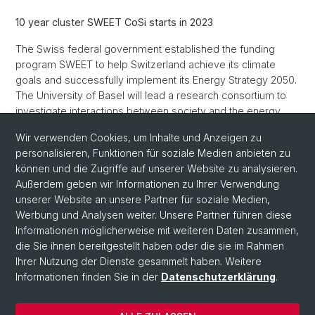
10 year cluster SWEET CoSi starts in 2023
The Swiss federal government established the funding
program SWEET to help Switzerland achieve its climate
goals and successfully implement its Energy Strategy 2050.
The University of Basel will lead a research consortium to
investigate interactions between society and the energy
system.
Wir verwenden Cookies, um Inhalte und Anzeigen zu
personalisieren, Funktionen für soziale Medien anbieten zu
Link
to Uni News
können und die Zugriffe auf unserer Website zu analysieren.
Link
to SFOE announcement
Außerdem geben wir Informationen zu Ihrer Verwendung
unserer Website an unsere Partner für soziale Medien,
Werbung und Analysen weiter. Unsere Partner führen diese
Zurück
Informationen möglicherweise mit weiteren Daten zusammen,
die Sie ihnen bereitgestellt haben oder die sie im Rahmen
Ihrer Nutzung der Dienste gesammelt haben. Weitere
Informationen finden Sie in der
Datenschutzerklärung
.